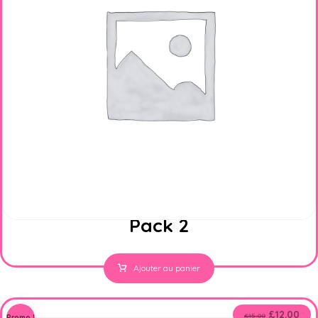
Pack 2
Ajouter au panier
£
12.00
£
15.00