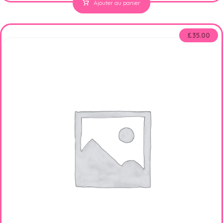
Ajouter au panier
£
35.00